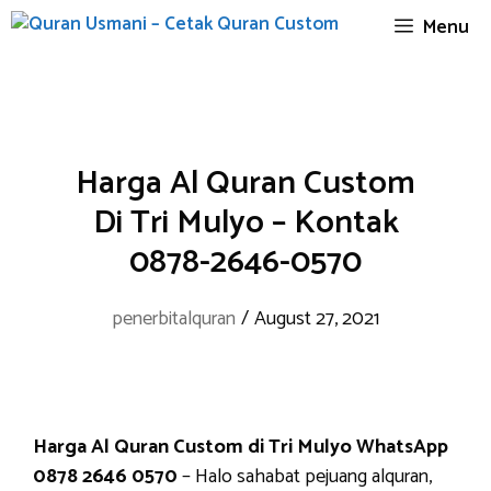
Skip
Menu
to
content
Harga Al Quran Custom
Di Tri Mulyo – Kontak
0878-2646-0570
penerbitalquran
/
August 27, 2021
Harga Al Quran Custom di Tri Mulyo WhatsApp
0878 2646 0570
– Halo sahabat pejuang alquran,