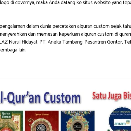
di covernya, maka Anda datang ke situs website yang tepat.
galaman dalam dunia percetakan alquran custom sejak tahun 
g menyerahkan dan memesan keperluan alquran custom di quran
LAZ Nurul Hidayat, PT. Aneka Tambang, Pesantren Gontor, Tel
Lembaga lain.