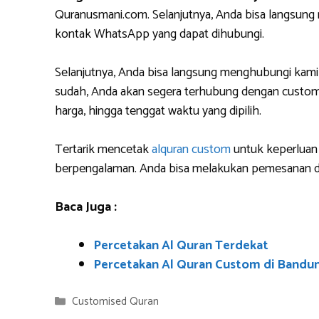
Quranusmani.com. Selanjutnya, Anda bisa langsun
kontak WhatsApp yang dapat dihubungi.
Selanjutnya, Anda bisa langsung menghubungi kami
sudah, Anda akan segera terhubung dengan custome
harga, hingga tenggat waktu yang dipilih.
Tertarik mencetak
alquran custom
untuk keperluan 
berpengalaman. Anda bisa melakukan pemesanan da
Baca Juga :
Percetakan Al Quran Terdekat
Percetakan Al Quran Custom di Bandu
Categories
Customised Quran