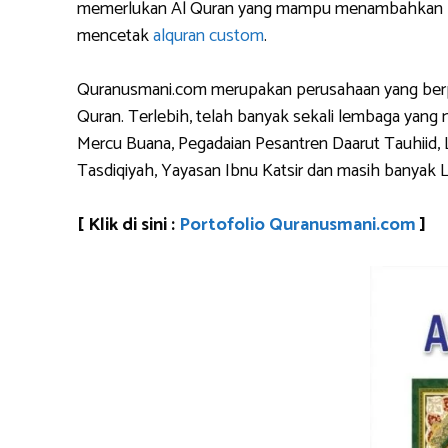
memerlukan Al Quran yang mampu menambahkan logo 
mencetak
alquran custom
.
Quranusmani.com merupakan perusahaan yang berpen
Quran. Terlebih, telah banyak sekali lembaga yan
Mercu Buana, Pegadaian Pesantren Daarut Tauhiid, 
Tasdiqiyah, Yayasan Ibnu Katsir dan masih banyak 
[ Klik di sini :
Portofolio Quranusmani.com
]