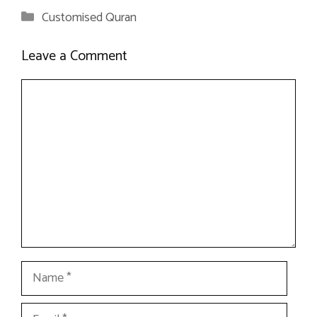
Categories
Customised Quran
Leave a Comment
Comment
Name
Email