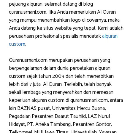
pejuang alquran, selamat datang di blog
quranusmani.com. Jika Anda memerlukan Al Quran
yang mampu menambahkan logo di covernya, maka
Anda datang ke situs website yang tepat. Kami adalah
perusahaan profesional spesialis mencetak
alquran
custom
.
Quranusmani.com merupakan perusahaan yang
berpengalaman dalam dunia percetakan alquran
custom sejak tahun 2009 dan telah menerbitkan
lebih dari 7 juta Al Quran. Terlebih, telah banyak
sekali lembaga yang menyerahkan dan memesan
keperluan alquran custom di quranusmani.com, antara
lain BAZNAS pusat, Universitas Mercu Buana,
Pegadaian Pesantren Daarut Tauhiid, LAZ Nurul
Hidayat, PT. Aneka Tambang, Pesantren Gontor,
Telkomsel, MUI Jawa Timur, Hidayatullah, Yayasan