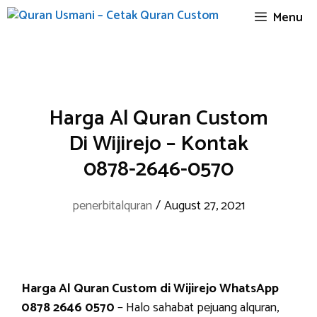
Skip
Menu
to
content
Harga Al Quran Custom
Di Wijirejo – Kontak
0878-2646-0570
penerbitalquran
/
August 27, 2021
Harga Al Quran Custom di Wijirejo WhatsApp
0878 2646 0570
– Halo sahabat pejuang alquran,