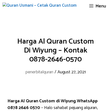
Skip
Menu
to
content
Harga Al Quran Custom
Di Wiyung – Kontak
0878-2646-0570
penerbitalquran
/
August 27, 2021
Harga Al Quran Custom di Wiyung WhatsApp
0878 2646 0570
– Halo sahabat pejuang alquran,