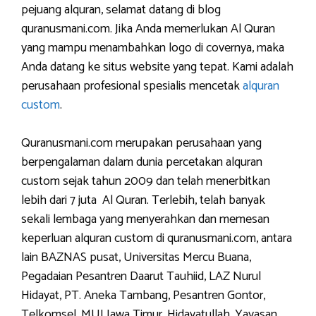
pejuang alquran, selamat datang di blog
quranusmani.com. Jika Anda memerlukan Al Quran
yang mampu menambahkan logo di covernya, maka
Anda datang ke situs website yang tepat. Kami adalah
perusahaan profesional spesialis mencetak
alquran
custom
.
Quranusmani.com merupakan perusahaan yang
berpengalaman dalam dunia percetakan alquran
custom sejak tahun 2009 dan telah menerbitkan
lebih dari 7 juta Al Quran. Terlebih, telah banyak
sekali lembaga yang menyerahkan dan memesan
keperluan alquran custom di quranusmani.com, antara
lain BAZNAS pusat, Universitas Mercu Buana,
Pegadaian Pesantren Daarut Tauhiid, LAZ Nurul
Hidayat, PT. Aneka Tambang, Pesantren Gontor,
Telkomsel, MUI Jawa Timur, Hidayatullah, Yayasan