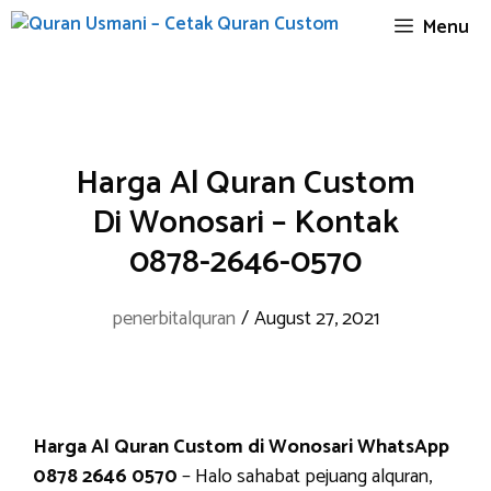
Skip
Menu
to
content
Harga Al Quran Custom
Di Wonosari – Kontak
0878-2646-0570
penerbitalquran
/
August 27, 2021
Harga Al Quran Custom di Wonosari WhatsApp
0878 2646 0570
– Halo sahabat pejuang alquran,