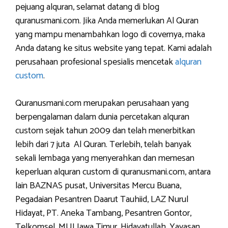
pejuang alquran, selamat datang di blog
quranusmani.com. Jika Anda memerlukan Al Quran
yang mampu menambahkan logo di covernya, maka
Anda datang ke situs website yang tepat. Kami adalah
perusahaan profesional spesialis mencetak
alquran
custom
.
Quranusmani.com merupakan perusahaan yang
berpengalaman dalam dunia percetakan alquran
custom sejak tahun 2009 dan telah menerbitkan
lebih dari 7 juta Al Quran. Terlebih, telah banyak
sekali lembaga yang menyerahkan dan memesan
keperluan alquran custom di quranusmani.com, antara
lain BAZNAS pusat, Universitas Mercu Buana,
Pegadaian Pesantren Daarut Tauhiid, LAZ Nurul
Hidayat, PT. Aneka Tambang, Pesantren Gontor,
Telkomsel, MUI Jawa Timur, Hidayatullah, Yayasan