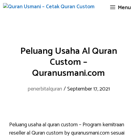
Skip
Menu
to
content
Peluang Usaha Al Quran
Custom –
Quranusmani.com
penerbitalquran
/
September 17, 2021
Peluang usaha al quran custom – Program kemitraan
reseller al Quran custom by quranusmani.com sesuai