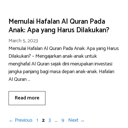
Memulai Hafalan Al Quran Pada
Anak: Apa yang Harus Dilakukan?
March 5, 2023
Memulai Hafalan Al Quran Pada Anak: Apa yang Harus
Dilakukan? – Mengajarkan anak-anak untuk
menghafal Al Quran sejak dini merupakan investasi
jangka panjang bagi masa depan anak-anak. Hafalan
Al Quran …
Read more
Page
Page
Page
Page
←
Previous
1
2
3
…
9
Next
→