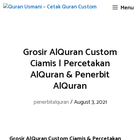
Skip
Menu
to
content
Grosir AlQuran Custom
Ciamis | Percetakan
AlQuran & Penerbit
AlQuran
penerbitalquran
/
August 3, 2021
Grosir AlQuran Custom Ciamis & Percetakan