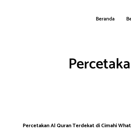
Skip
to
content
Beranda
Be
Percetaka
Percetakan Al Quran Terdekat di Cimahi Wh