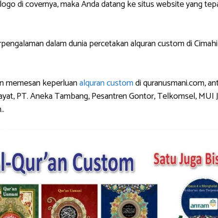
di covernya, maka Anda datang ke situs website yang tepat.
ngalaman dalam dunia percetakan alquran custom di Cimahi s
dan memesan keperluan
alquran custom
di quranusmani.com, ant
ayat, PT. Aneka Tambang, Pesantren Gontor, Telkomsel, MUI Ja
..