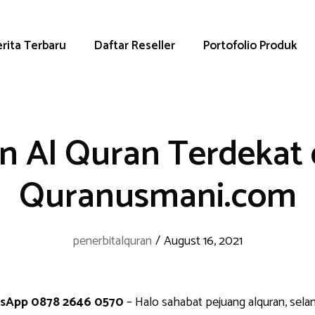
rita Terbaru
Daftar Reseller
Portofolio Produk
n Al Quran Terdekat d
Quranusmani.com
penerbitalquran
/
August 16, 2021
atsApp 0878 2646 0570
– Halo sahabat pejuang alquran, sela