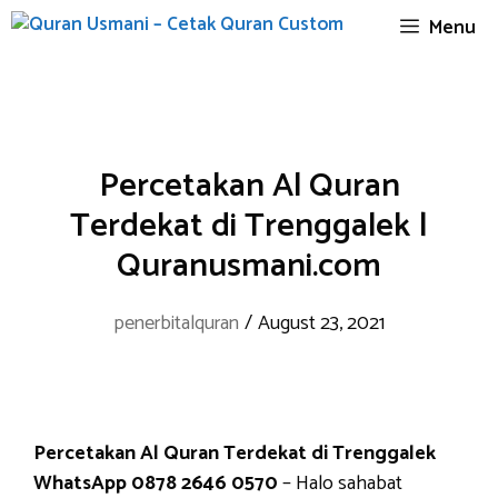
Skip
Menu
to
content
Percetakan Al Quran
Terdekat di Trenggalek |
Quranusmani.com
penerbitalquran
/
August 23, 2021
Percetakan Al Quran Terdekat di Trenggalek
WhatsApp 0878 2646 0570
– Halo sahabat