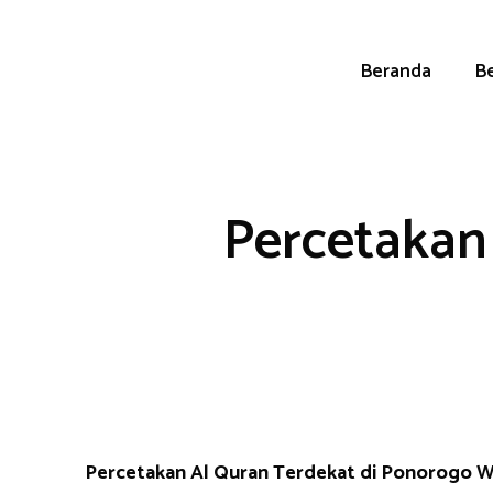
Skip
to
content
Beranda
Be
Percetakan
Percetakan Al Quran Terdekat di Ponorogo