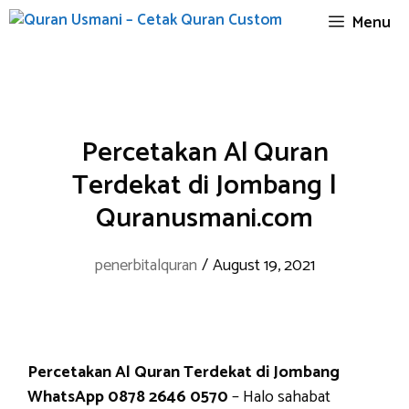
Skip
Menu
to
content
Percetakan Al Quran
Terdekat di Jombang |
Quranusmani.com
penerbitalquran
/
August 19, 2021
Percetakan Al Quran Terdekat di Jombang
WhatsApp 0878 2646 0570
– Halo sahabat