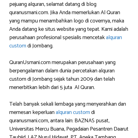
pejuang alquran, selamat datang di blog
quranusmani.com. Jika Anda memerlukan Al Quran
yang mampu menambahkan logo di covernya, maka
Anda datang ke situs website yang tepat. Kami adalah
perusahaan profesional spesialis mencetak
alquran
custom
di Jombang.
QuranUsmani.com merupakan perusahaan yang
berpengalaman dalam dunia percetakan alquran
custom di Jombang sejak tahun 2009 dan telah
menerbitkan lebih dari 5 juta Al Quran.
Telah banyak sekali lembaga yang menyerahkan dan
memesan keperluan
alquran custom
di
quranusmani.com, antara lain: BAZNAS pusat,
Universitas Mercu Buana, Pegadaian Pesantren Daarut
Tauhiid, LAZ Nurul Hidayat, PT. Aneka Tambang,