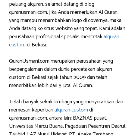
pejuang alquran, selamat datang di blog
quranusmani.com. Jika Anda memerlukan Al Quran
yang mampu menambahkan logo di covernya, maka
Anda datang ke situs website yang tepat. Kami adalah
perusahaan profesional spesialis mencetak
alquran
custom
di Bekasi.
QuranUsmani.com merupakan perusahaan yang
berpengalaman dalam dunia percetakan alquran
custom di Bekasi sejak tahun 2009 dan telah
menerbitkan lebih dari 5 juta Al Quran.
Telah banyak sekali lembaga yang menyerahkan dan
memesan keperluan
alquran custom
di
quranusmani.com, antara lain: BAZNAS pusat,
Universitas Mercu Buana, Pegadaian Pesantren Daarut
Tauhiid, LAZ Nurul Hidayat, PT. Aneka Tambang,