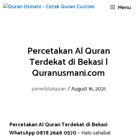
Skip
Menu
to
content
Percetakan Al Quran
Terdekat di Bekasi |
Quranusmani.com
penerbitalquran
/
August 16, 2021
Percetakan Al Quran Terdekat di Bekasi
WhatsApp 0878 2646 0570
– Halo sahabat