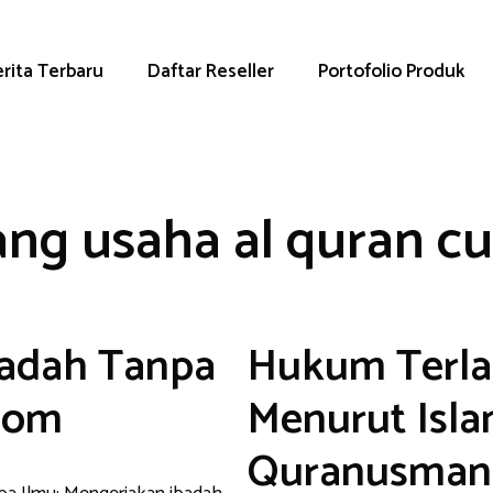
rita Terbaru
Daftar Reseller
Portofolio Produk
ang usaha al quran c
adah Tanpa
Hukum Terlal
com
Menurut Isla
Quranusman