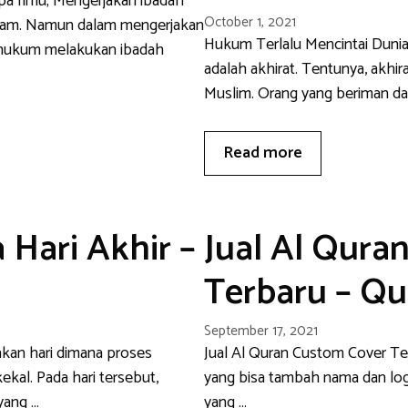
a Ilmu; Mengerjakan ibadah
October 1, 2021
slam. Namun dalam mengerjakan
Hukum Terlalu Mencintai Dunia
m, hukum melakukan ibadah
adalah akhirat. Tentunya, akhir
Muslim. Orang yang beriman da
Read more
Hari Akhir –
Jual Al Qura
Terbaru – Q
September 17, 2021
akan hari dimana proses
Jual Al Quran Custom Cover Terb
kal. Pada hari tersebut,
yang bisa tambah nama dan log
yang …
yang …