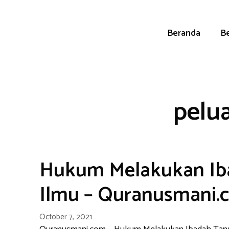
Skip
to
content
Beranda
Be
pelu
Hukum Melakukan Ib
Ilmu – Quranusmani.
October 7, 2021