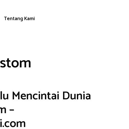
Tentang Kami
ustom
u Mencintai Dunia
m –
i.com