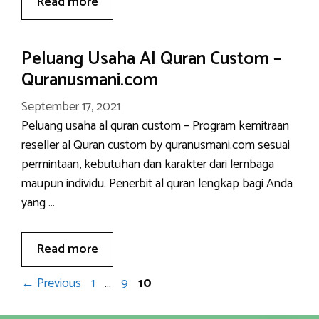
Read more
Peluang Usaha Al Quran Custom –
Quranusmani.com
September 17, 2021
Peluang usaha al quran custom – Program kemitraan
reseller al Quran custom by quranusmani.com sesuai
permintaan, kebutuhan dan karakter dari lembaga
maupun individu. Penerbit al quran lengkap bagi Anda
yang …
Read more
Page
Page
Page
←
Previous
1
…
9
10