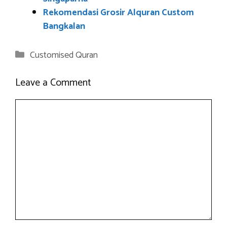
Rekomendasi Grosir Alquran Custom
Bangkalan
Categories
Customised Quran
Leave a Comment
Comment