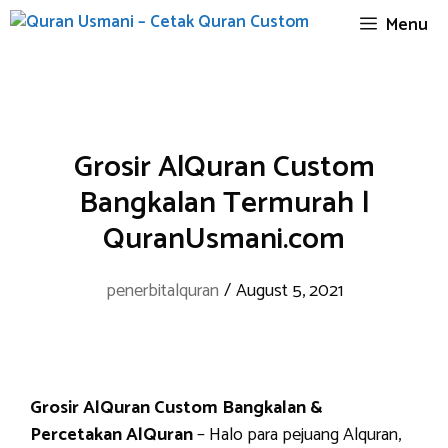
Skip
Menu
to
content
Grosir AlQuran Custom
Bangkalan Termurah |
QuranUsmani.com
penerbitalquran
/
August 5, 2021
Grosir AlQuran Custom Bangkalan &
Percetakan AlQuran
– Halo para pejuang Alquran,