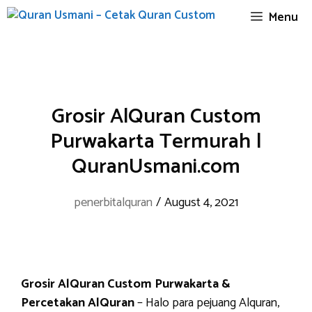
Skip
Menu
to
content
Grosir AlQuran Custom
Purwakarta Termurah |
QuranUsmani.com
penerbitalquran
/
August 4, 2021
Grosir AlQuran Custom Purwakarta &
Percetakan AlQuran
– Halo para pejuang Alquran,