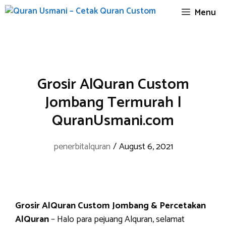
Skip
Menu
to
content
Grosir AlQuran Custom
Jombang Termurah |
QuranUsmani.com
penerbitalquran
/
August 6, 2021
Grosir AlQuran Custom Jombang & Percetakan
AlQuran
– Halo para pejuang Alquran, selamat