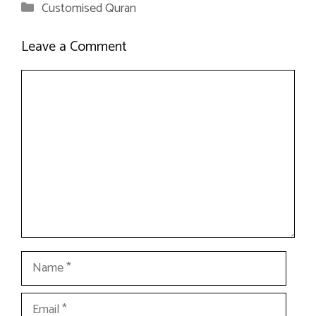
Categories
Customised Quran
Leave a Comment
Comment
Name
Email