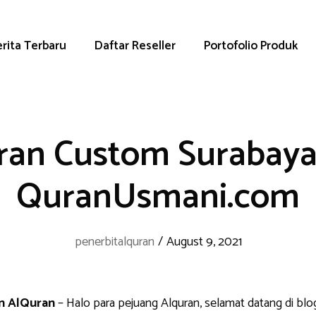
rita Terbaru
Daftar Reseller
Portofolio Produk
uran Custom Surabaya
QuranUsmani.com
penerbitalquran
/
August 9, 2021
an AlQuran
– Halo para pejuang Alquran, selamat datang di b