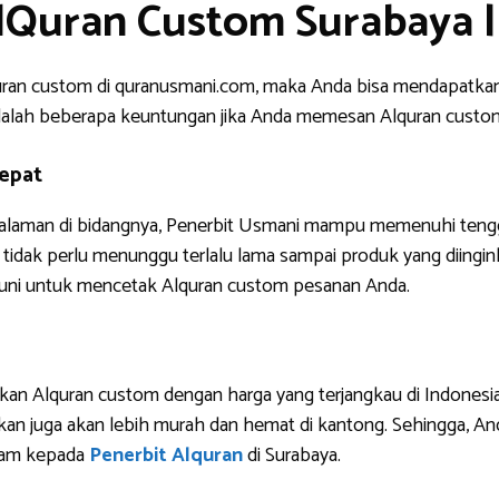
lQuran Custom Surabaya |
uran custom di quranusmani.com, maka Anda bisa mendapatkan
ni adalah beberapa keuntungan jika Anda memesan Alquran custo
epat
ngalaman di bidangnya, Penerbit Usmani mampu memenuhi tengg
tidak perlu menunggu terlalu lama sampai produk yang diinginkan
uni untuk mencetak Alquran custom pesanan Anda.
an Alquran custom dengan harga yang terjangkau di Indonesia 
an juga akan lebih murah dan hemat di kantong. Sehingga, A
slam kepada
Penerbit Alquran
di Surabaya.