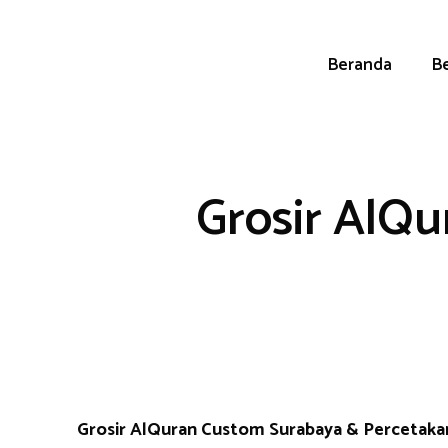
Skip
to
content
Beranda
Be
Grosir AlQ
Grosir AlQuran Custom Surabaya & Percetak